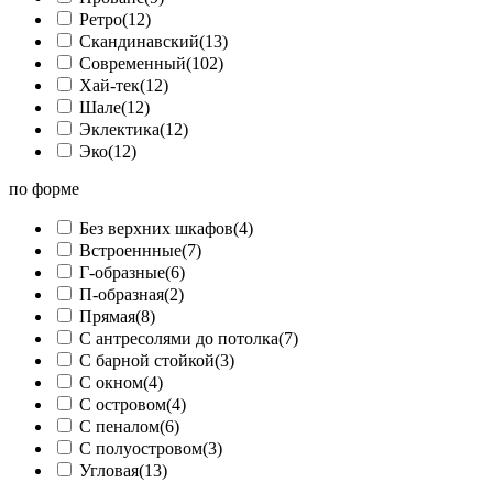
Ретро
(12)
Скандинавский
(13)
Современный
(102)
Хай-тек
(12)
Шале
(12)
Эклектика
(12)
Эко
(12)
по форме
Без верхних шкафов
(4)
Встроеннные
(7)
Г-образные
(6)
П-образная
(2)
Прямая
(8)
С антресолями до потолка
(7)
С барной стойкой
(3)
С окном
(4)
С островом
(4)
С пеналом
(6)
С полуостровом
(3)
Угловая
(13)