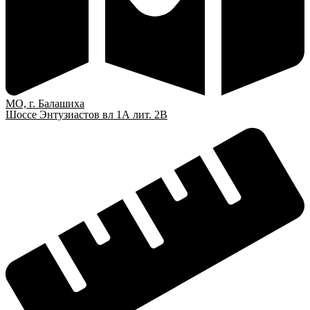
МО, г. Балашиха
Шоссе Энтузиастов вл 1А лит. 2В