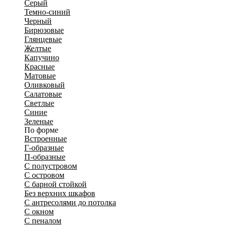
Серый
Темно-синий
Черный
Бирюзовые
Глянцевые
Желтые
Капучино
Красные
Матовые
Оливковый
Салатовые
Светлые
Синие
Зеленые
По форме
Встроенные
Г-образные
П-образные
С полустровом
С островом
С барной стойкой
Без верхних шкафов
С антресолями до потолка
С окном
С пеналом