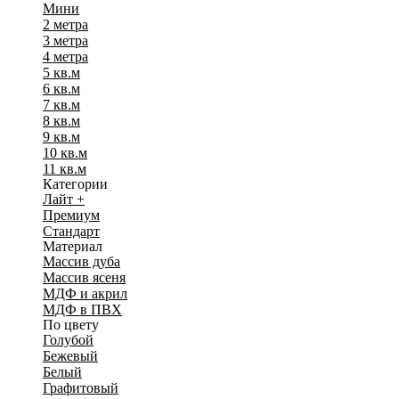
Мини
2 метра
3 метра
4 метра
5 кв.м
6 кв.м
7 кв.м
8 кв.м
9 кв.м
10 кв.м
11 кв.м
Категории
Лайт +
Премиум
Стандарт
Материал
Массив дуба
Массив ясеня
МДФ и акрил
МДФ в ПВХ
По цвету
Голубой
Бежевый
Белый
Графитовый