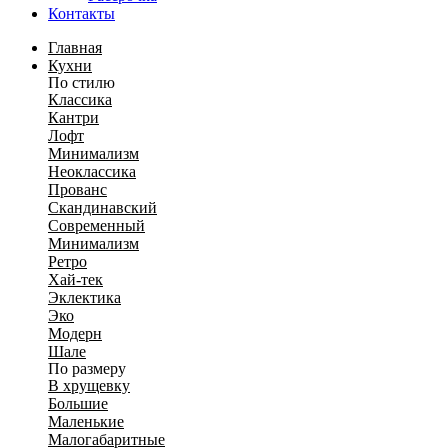
Контакты
Главная
Кухни
По стилю
Классика
Кантри
Лофт
Минимализм
Неоклассика
Прованс
Скандинавский
Современный
Минимализм
Ретро
Хай-тек
Эклектика
Эко
Модерн
Шале
По размеру
В хрущевку
Большие
Маленькие
Малогабаритные