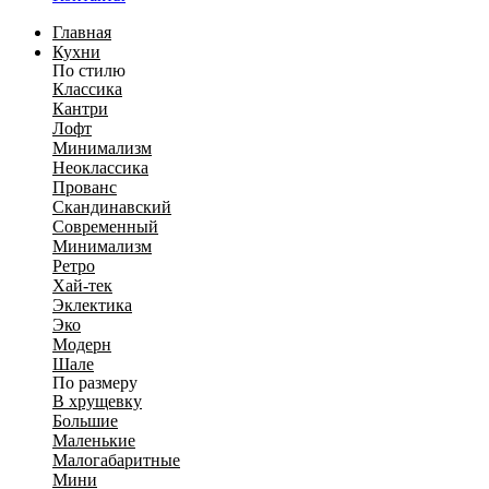
Главная
Кухни
По стилю
Классика
Кантри
Лофт
Минимализм
Неоклассика
Прованс
Скандинавский
Современный
Минимализм
Ретро
Хай-тек
Эклектика
Эко
Модерн
Шале
По размеру
В хрущевку
Большие
Маленькие
Малогабаритные
Мини