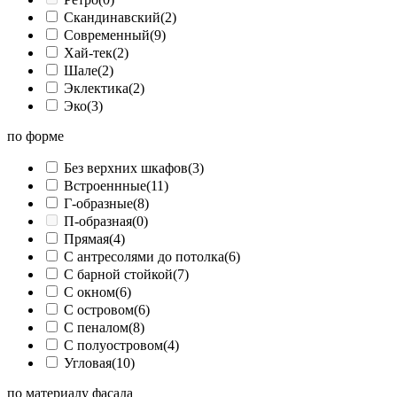
Скандинавский
(2)
Современный
(9)
Хай-тек
(2)
Шале
(2)
Эклектика
(2)
Эко
(3)
по форме
Без верхних шкафов
(3)
Встроеннные
(11)
Г-образные
(8)
П-образная
(0)
Прямая
(4)
С антресолями до потолка
(6)
С барной стойкой
(7)
С окном
(6)
С островом
(6)
С пеналом
(8)
С полуостровом
(4)
Угловая
(10)
по материалу фасада