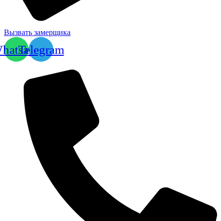
Вызвать замерщика
hatsapp
Telegram