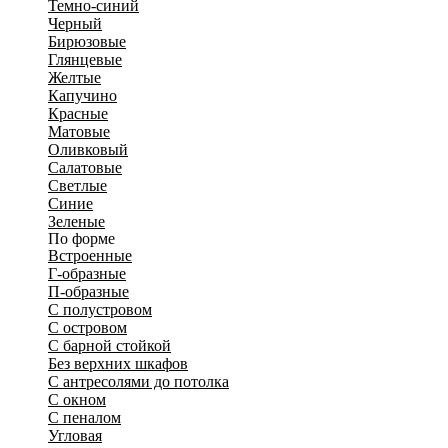
Темно-синий
Черный
Бирюзовые
Глянцевые
Желтые
Капучино
Красные
Матовые
Оливковый
Салатовые
Светлые
Синие
Зеленые
По форме
Встроенные
Г-образные
П-образные
С полустровом
С островом
С барной стойкой
Без верхних шкафов
С антресолями до потолка
С окном
С пеналом
Угловая