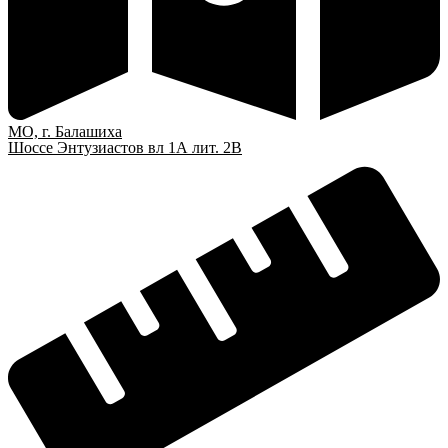
МО, г. Балашиха
Шоссе Энтузиастов вл 1А лит. 2В