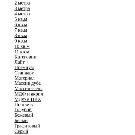
2 метра
3 метра
4 метра
5 кв.м
6 кв.м
7 кв.м
8 кв.м
9 кв.м
10 кв.м
11 кв.м
Категории
Лайт +
Премиум
Стандарт
Материал
Массив дуба
Массив ясеня
МДФ и акрил
МДФ в ПВХ
По цвету
Голубой
Бежевый
Белый
Графитовый
Серый